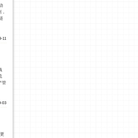
动
划，
链
9-11
钱
流
产管
9-03
本更