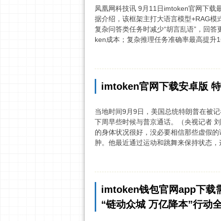
凤凰网科技讯 9月11日imtoken官网下
据介绍，该框架主打大语言模型+RAG
复杂问答类任务时减少“胡言乱语”，回答更
ken成本；复杂推理任务准确率最高提升16.6
imtoken官网下载安卓
当地时间9月9日，美国总统特朗普在被记
下周早些时候与普京通话。（央视记者 刘骁骞
的身体状况很好，没必要相信那些虚假的
肿。他最近通过运动和跳舞来保持状态，这
imtoken钱包官网app
“链动众城 万亿降本”行动