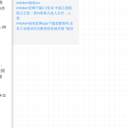
有
imtoken钱包ios
操作
imtoken官网下载2.0安卓 中国工程院
院士王坚：把AI和算力送入太空，人
类
imtoken钱包官网app下载需要密码 京
1-26
东工业推动河北数智供应链升级 “链动
士，
美国
模
9-11