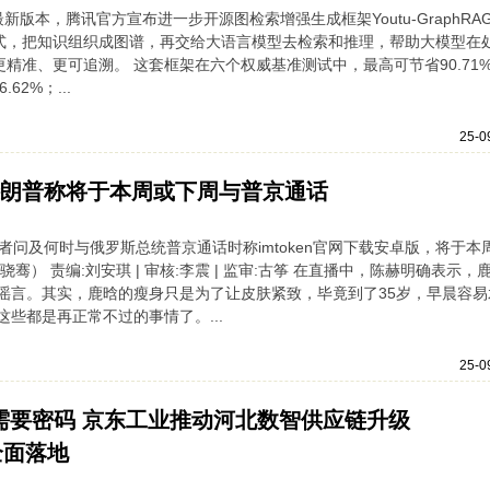
载最新版本，腾讯官方宣布进一步开源图检索增强生成框架Youtu-GraphRA
模式，把知识组织成图谱，再交给大语言模型去检索和推理，帮助大模型在
精准、更可追溯。 这套框架在六个权威基准测试中，最高可节省90.71% 
2%；...
25-0
版 特朗普称将于本周或下周与普京通话
者问及何时与俄罗斯总统普京通话时称imtoken官网下载安卓版，将于本
） 责编:刘安琪 | 审核:李震 | 监审:古筝 在直播中，陈赫明确表示，
谣言。其实，鹿晗的瘦身只是为了让皮肤紧致，毕竟到了35岁，早晨容易
些都是再正常不过的事情了。...
25-0
下载需要密码 京东工业推动河北数智供应链升级
全面落地