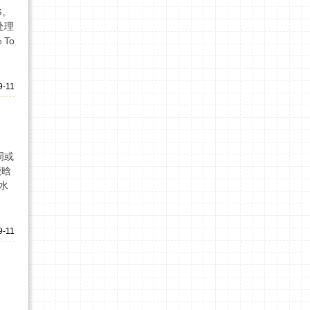
G。
处理
To
9-11
周或
鹿晗
水
9-11