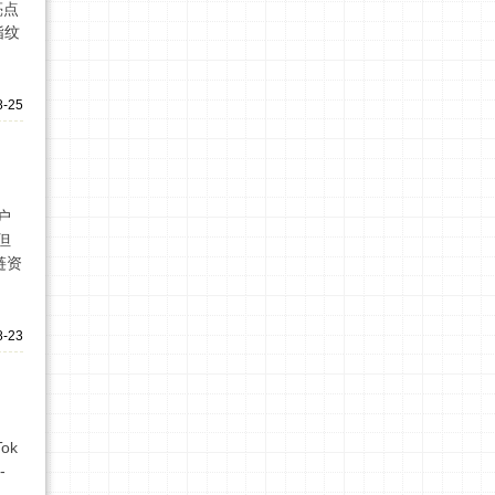
亮点
指纹
8-25
户
但
链资
8-23
ok
-